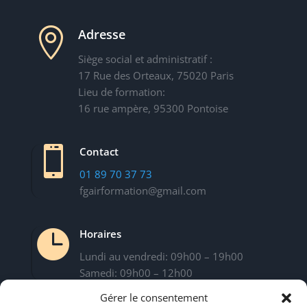

Adresse
Siège social et administratif :
17 Rue des Orteaux, 75020 Paris
Lieu de formation:
16 rue ampère, 95300 Pontoise

Contact
01 89 70 37 73
fgairformation@gmail.com

Horaires
Lundi au vendredi: 09h00 – 19h00
Samedi: 09h00 – 12h00
Gérer le consentement