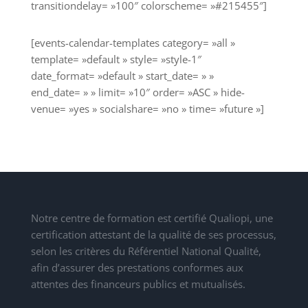
transitiondelay= »100″ colorscheme= »#215455″]
[events-calendar-templates category= »all »
template= »default » style= »style-1″
date_format= »default » start_date= » »
end_date= » » limit= »10″ order= »ASC » hide-
venue= »yes » socialshare= »no » time= »future »]
Notre centre de formation est certifié Qualiopi, une
certification attestant de la qualité de ses processus,
selon les critères du Référentiel National Qualité,
afin d’assurer des prestations conformes aux
attentes des financeurs publics et mutualisés.