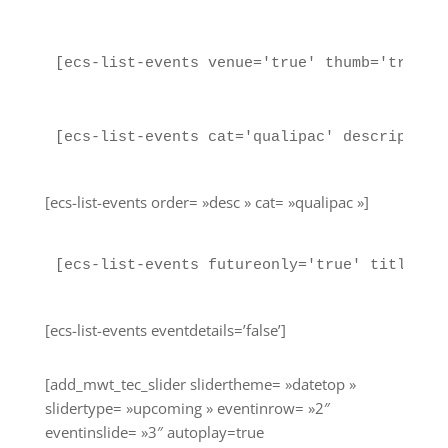
[ecs-list-events venue='true' thumb='true' 
[ecs-list-events cat='qualipac' description
[ecs-list-events order= »desc » cat= »qualipac »]
[ecs-list-events futureonly='true' titlesiz
[ecs-list-events eventdetails=’false’]
[add_mwt_tec_slider slidertheme= »datetop »
slidertype= »upcoming » eventinrow= »2″
eventinslide= »3″ autoplay=true