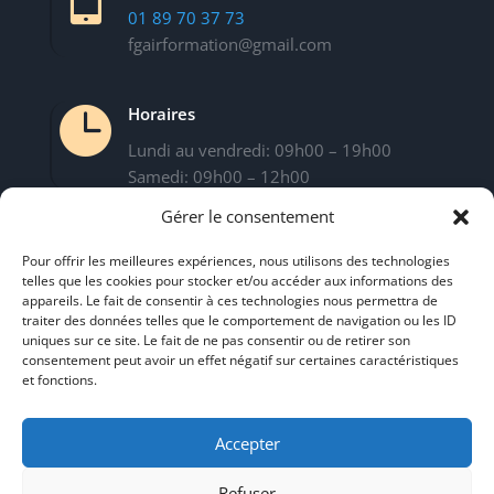
01 89 70 37 73
fgairformation@gmail.com

Horaires
Lundi au vendredi: 09h00 – 19h00
Samedi: 09h00 – 12h00
Gérer le consentement
Pour offrir les meilleures expériences, nous utilisons des technologies
telles que les cookies pour stocker et/ou accéder aux informations des
appareils. Le fait de consentir à ces technologies nous permettra de
Mentions légales
traiter des données telles que le comportement de navigation ou les ID
uniques sur ce site. Le fait de ne pas consentir ou de retirer son
Conditions générales de vente
consentement peut avoir un effet négatif sur certaines caractéristiques
Règlement intérieur
et fonctions.
Politique de confidentialité
Accepter
Le centre
Refuser