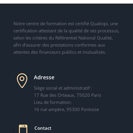
Notre centre de formation est certifié Qualiopi, une
certification attestant de la qualité de ses processus,
selon les critères du Référentiel National Qualité,
afin d’assurer des prestations conformes aux
attentes des financeurs publics et mutualisés.

Adresse
Siège social et administratif :
17 Rue des Orteaux, 75020 Paris
Lieu de formation:
16 rue ampère, 95300 Pontoise

Contact